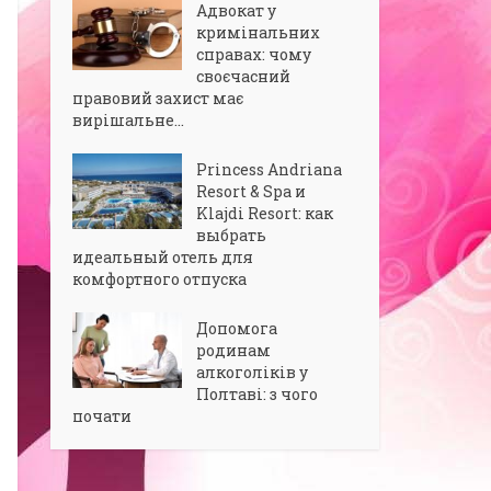
Адвокат у
кримінальних
справах: чому
своєчасний
правовий захист має
вирішальне...
Princess Andriana
Resort & Spa и
Klajdi Resort: как
выбрать
идеальный отель для
комфортного отпуска
Допомога
родинам
алкоголіків у
Полтаві: з чого
почати