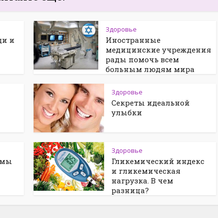
Здоровье
щи и
Иностранные
медицинские учреждения
рады помочь всем
больным людям мира
Здоровье
Секреты идеальной
улыбки
Здоровье
омы
Гликемический индекс
и гликемическая
нагрузка. В чем
разница?