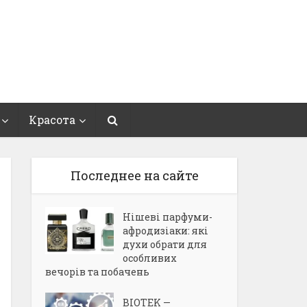
Красота
Последнее на сайте
Нішеві парфуми-
афродизіаки: які
духи обрати для
особливих
вечорів та побачень
BIOTEK —