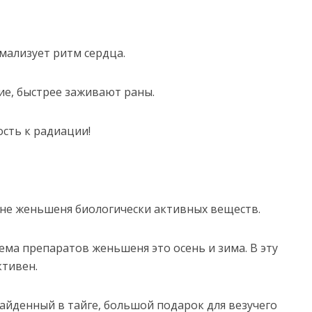
мализует ритм сердца.
ие, быстрее заживают раны.
сть к радиации!
орне женьшеня биологически активных веществ.
а препаратов женьшеня это осень и зима. В эту
тивен.
йденный в тайге, большой подарок для везучего