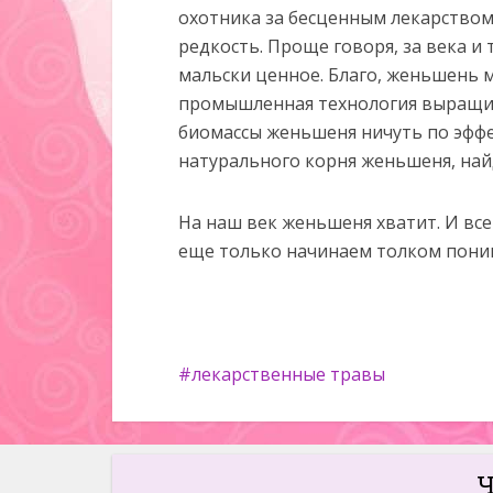
охотника за бесценным лекарство
редкость. Проще говоря, за века и
мальски ценное. Благо, женьшень 
промышленная технология выращив
биомассы женьшеня ничуть по эффе
натурального корня женьшеня, найд
На наш век женьшеня хватит. И вс
еще только начинаем толком поним
лекарственные травы
Ч