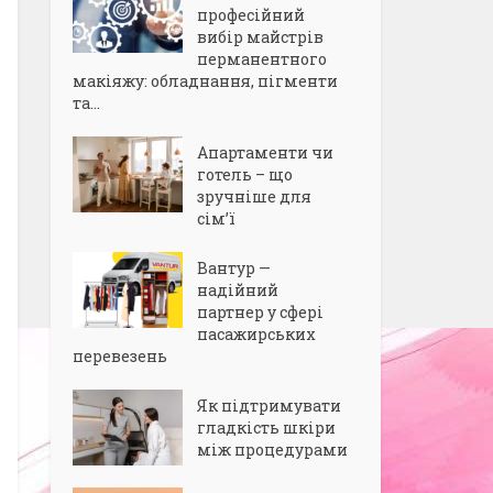
професійний
вибір майстрів
перманентного
макіяжу: обладнання, пігменти
та...
Апартаменти чи
готель – що
зручніше для
сім’ї
Вантур —
надійний
партнер у сфері
пасажирських
перевезень
Як підтримувати
гладкість шкіри
між процедурами