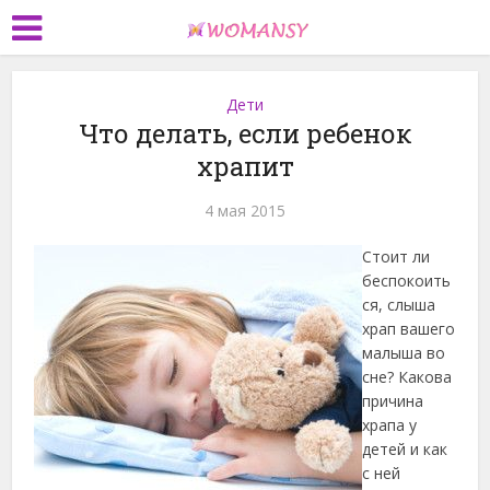
Дети
Что делать, если ребенок
храпит
4 мая 2015
Стоит ли
беспокоить
ся, слыша
храп вашего
малыша во
сне? Какова
причина
храпа у
детей и как
с ней