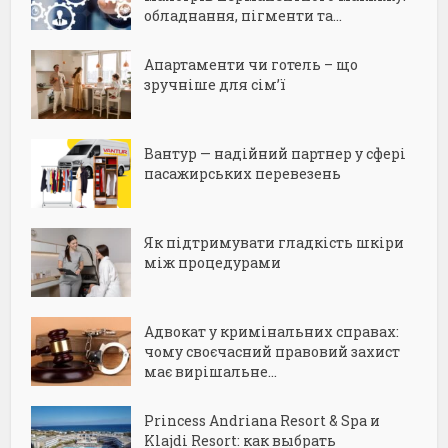
обладнання, пігменти та...
Апартаменти чи готель – що
зручніше для сім’ї
Вантур — надійний партнер у сфері
пасажирських перевезень
Як підтримувати гладкість шкіри
між процедурами
Адвокат у кримінальних справах:
чому своєчасний правовий захист
має вирішальне...
Princess Andriana Resort & Spa и
Klajdi Resort: как выбрать