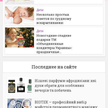
Дети
Несколько простых
советов по грудному
вскармливанию
Дети
Новогодние сладкие
подарки ТМ
«Объединенные
кондитеры Украины»:
праздничные...
Последнее на сайте
Нішеві парфуми-афродизіаки: які
духи обрати для особливих
вечорів та побачень
BIOTEK — професійний вибір
майстрів перманентного макіяжу: