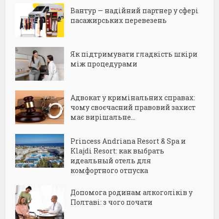
Вантур — надійний партнер у сфері
пасажирських перевезень
Як підтримувати гладкість шкіри
між процедурами
Адвокат у кримінальних справах:
чому своєчасний правовий захист
має вирішальне...
Princess Andriana Resort & Spa и
Klajdi Resort: как выбрать
идеальный отель для
комфортного отпуска
Допомога родинам алкоголіків у
Полтаві: з чого почати