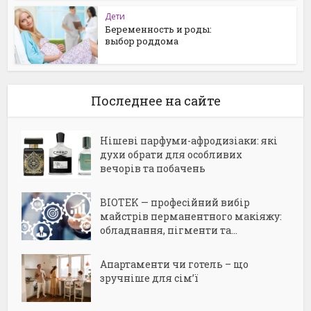
Дети
Беременность и роды:
выбор роддома
Последнее на сайте
Нішеві парфуми-афродизіаки: які
духи обрати для особливих
вечорів та побачень
BIOTEK — професійний вибір
майстрів перманентного макіяжу:
обладнання, пігменти та...
Апартаменти чи готель – що
зручніше для сім’ї