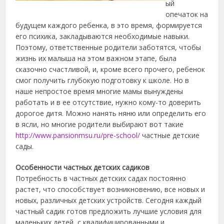
ый
опечаток на
будущем каждого ребенка, в это время, формируется
его психика, закладываются необходимые навыки.
Поэтому, ответственные родители заботятся, чтобы
жизнь их малыша на этом важном этапе, была
сказочно счастливой, и, кроме всего прочего, ребенок
смог получить глубокую подготовку к школе.
Но в
наше непростое время многие мамы вынуждены
работать и в ее отсутствие, нужно кому-то доверить
дорогое дитя. Можно нанять няню или определить его
в ясли, но многие родители выбирают вот такие
http://www.pansionmsu.ru/pre-school/
частные детские
сады.
Особенности частных детских садиков
Потребность в частных детских садах постоянно
растет, что способствует возникновению, все новых и
новых, различных детских устройств. Сегодня каждый
частный садик готов предложить лучшие условия для
маленьких детей, с квалифицированными и