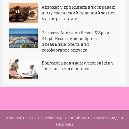
Адвокат у кримінальних справах:
чому своєчасний правовий захист
має вирішальне...
Princess Andriana Resort & Spa и
Klajdi Resort: как выбрать
идеальный отель для
комфортного отпуска
Допомога родинам алкоголіків у
Полтаві: з чого почати
Копирайт 2011-2015. Womansy - женский сайт о красоте, моде и
здоровье