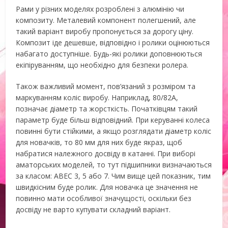
Рами у різних моделях розроблені з алюмінію чи
композиту. Металевий компонент полегшений, але
такий варіант виробу пропонується за дорогу ціну.
Композит іде дешевше, відповідно і ролики оцінюються
набагато доступніше. Будь-які ролики доповнюються
екіпіруванням, що необхідно для безпеки ролера.
Також важливий момент, пов’язаний з розміром та
маркуванням коліс виробу. Наприклад, 80/82А,
позначає діаметр та жорсткість. Початківцям такий
параметр буде більш відповідний. При керуванні колеса
повинні бути стійкими, а якщо розглядати діаметр коліс
для новачків, то 80 мм для них буде якраз, щоб
набратися належного досвіду в катанні. При виборі
аматорських моделей, то тут підшипники визначаються
за класом: ABEC 3, 5 або 7. Чим вище цей показник, тим
швидкісним буде ролик. Для новачка це значення не
повинно мати особливої значущості, оскільки без
досвіду не варто купувати складний варіант.