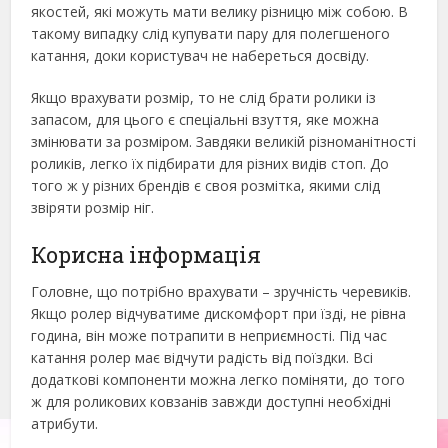
якостей, які можуть мати велику різницю між собою. В
такому випадку слід купувати пару для полегшеного
катання, доки користувач не набереться досвіду.
Якщо врахувати розмір, то не слід брати ролики із
запасом, для цього є спеціальні взуття, яке можна
змінювати за розміром. Завдяки великій різноманітності
роликів, легко їх підбирати для різних видів стоп. До
того ж у різних брендів є своя розмітка, якими слід
звіряти розмір ніг.
Корисна інформація
Головне, що потрібно врахувати – зручність черевиків.
Якщо ролер відчуватиме дискомфорт при їзді, не рівна
година, він може потрапити в неприємності. Під час
катання ролер має відчути радість від поїздки. Всі
додаткові компоненти можна легко поміняти, до того
ж для роликових ковзанів завжди доступні необхідні
атрибути.