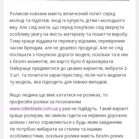
Роликові ковзани мають величезний попит серед
молоді та підлітків. Іноді їх купують дітям і молодшого
віку. Але слід знати, що перед покупкою слід звернути
особливу увагу на якість матеріалу та пошиття виробу.
Тому краще віддавати перевагу відомим, перевіреним
часом брендам, але не дешевої продукції. Але не слід
поспішати з покупкою дорогої моделі, оскільки та в них
є безліч моментів, які варто було б враховувати.
Найкраще придивитися до цікавих варіантів, вибрати 2-
3 шт. та почитати характеристику, після чого виділити
ту модель, яка підходить для певних випадків.
Якщо людина ще вміє кататися на роликах, то
професійні ролики за посиланням
www.rollerblade.com.ua
у разі не підійдуть. Такий варіант
краще ролерам, які звикли їздити на нерівних дорожніх
шляхах і легко справляються з будь-яким завданням.
Не потрібно вибирати за стилем та іншими
особливостями, оскільки ролики мають безліч різних