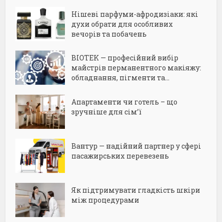
Нішеві парфуми-афродизіаки: які
духи обрати для особливих
вечорів та побачень
BIOTEK — професійний вибір
майстрів перманентного макіяжу:
обладнання, пігменти та...
Апартаменти чи готель – що
зручніше для сім’ї
Вантур — надійний партнер у сфері
пасажирських перевезень
Як підтримувати гладкість шкіри
між процедурами