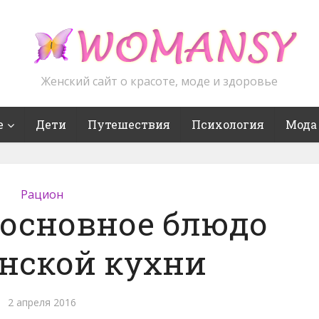
Женский сайт о красоте, моде и здоровье
е
Дети
Путешествия
Психология
Мода
Рацион
 основное блюдо
нской кухни
2 апреля 2016