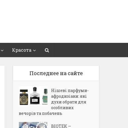
Красота
Последнее на сайте
Нішеві парфуми-
афродизіаки: які
духи обрати для
особливих
вечорів та побачень
BIOTEK —