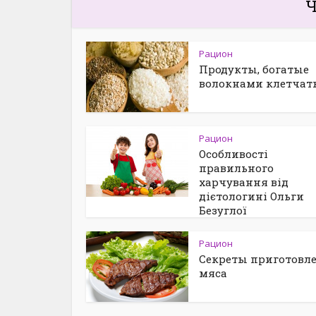
Ч
Рацион
Продукты, богатые
волокнами клетчат
Рацион
Особливості
правильного
харчування від
дієтологині Ольги
Безуглої
Рацион
Секреты приготовл
мяса