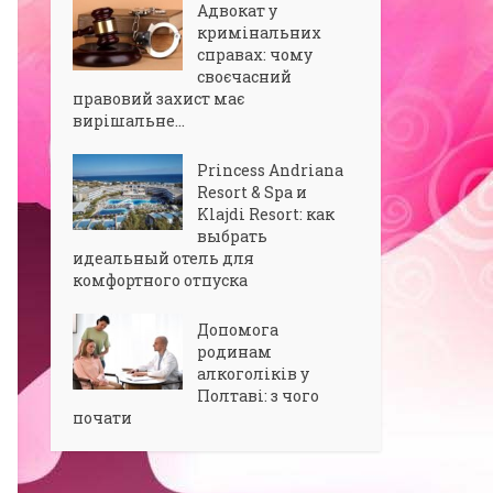
Адвокат у
кримінальних
справах: чому
своєчасний
правовий захист має
вирішальне...
Princess Andriana
Resort & Spa и
Klajdi Resort: как
выбрать
идеальный отель для
комфортного отпуска
Допомога
родинам
алкоголіків у
Полтаві: з чого
почати