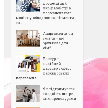
професійний
вибір майстрів
перманентного
макіяжу: обладнання, пігменти
та...
Апартаменти чи
готель – що
зручніше для
сім’ї
Вантур —
надійний
партнер у сфері
пасажирських
перевезень
Як підтримувати
гладкість шкіри
між процедурами