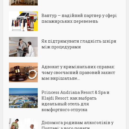
Вантур — надійний партнер у сфері
пасажирських перевезень
Як підтримувати гладкість шкіри
між процедурами
Адвокат у кримінальних справах:
чому своєчасний правовий захист
має вирішальне...
Princess Andriana Resort & Spa и
Klajdi Resort: как выбрать
идеальный отель для
комфортного отпуска
Допомога родинам алкоголіків у
Полтаві: з чого почати