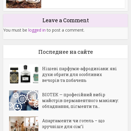
Leave a Comment
You must be
logged in
to post a comment.
Последнее на сайте
Нішеві парфуми-афродизіаки: які
духи обрати для особливих
вечорів та побачень
BIOTEK — професійний вибір
майстрів перманентного макіяжу:
обладнання, пігменти та...
Апартаменти чи готель – що
зручніше для сім’ї