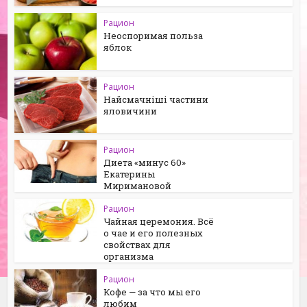
Рацион
Неоспоримая польза
яблок
Рацион
Найсмачніші частини
яловичини
Рацион
Диета «минус 60»
Екатерины
Миримановой
Рацион
Чайная церемония. Всё
о чае и его полезных
свойствах для
организма
Рацион
Кофе — за что мы его
любим