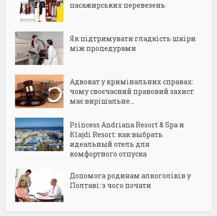
пасажирських перевезень
Як підтримувати гладкість шкіри
між процедурами
Адвокат у кримінальних справах:
чому своєчасний правовий захист
має вирішальне...
Princess Andriana Resort & Spa и
Klajdi Resort: как выбрать
идеальный отель для
комфортного отпуска
Допомога родинам алкоголіків у
Полтаві: з чого почати