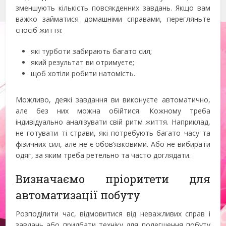
зменшують кількість повсякденних завдань. Якщо вам
важко займатися домашніми справами, перегляньте
спосіб життя:
які турботи забирають багато сил;
який результат ви отримуєте;
щоб хотіли робити натомість.
Можливо, деякі завдання ви виконуєте автоматично,
але без них можна обійтися. Кожному треба
індивідуально аналізувати свій ритм життя. Наприклад,
не готувати ті страви, які потребують багато часу та
фізичних сил, але не є обов‘язковими. Або не вибирати
одяг, за яким треба ретельно та часто доглядати.
Визначаємо пріоритети для
автоматизації побуту
Розподілити час, відмовитися від неважливих справ і
завдань або придбати техніку для полегшення побуту