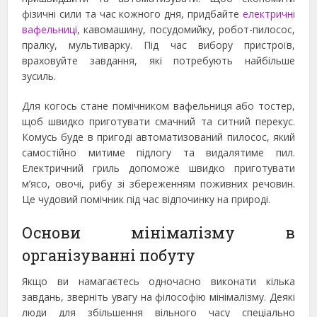
фізичні сили та час кожного дня, придбайте
електричні
вафельниці
, кавомашину, посудомийку, робот-пилосос,
пралку, мультиварку. Під час вибору пристроїв,
враховуйте завдання, які потребують найбільше
зусиль.
Для когось стане помічником вафельниця або тостер,
щоб швидко приготувати смачний та ситний перекус.
Комусь буде в пригоді автоматизований пилосос, який
самостійно митиме підлогу та видалятиме пил.
Електричний гриль допоможе швидко приготувати
м’ясо, овочі, рибу зі збереженням поживних речовин.
Це чудовий помічник під час відпочинку на природі.
Основи мінімалізму в
організуванні побуту
Якщо ви намагаєтесь одночасно виконати кілька
завдань, зверніть увагу на філософію мінімалізму. Деякі
люди для збільшення вільного часу спеціально