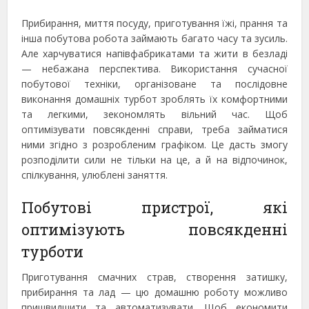
Прибирання, миття посуду, приготування їжі, прання та
інша побутова робота займають багато часу та зусиль.
Але харчуватися напівфабрикатами та жити в безладі
— небажана перспектива. Використання сучасної
побутової техніки, організоване та послідовне
виконання домашніх турбот зроблять їх комфортними
та легкими, зекономлять вільний час. Щоб
оптимізувати повсякденні справи, треба займатися
ними згідно з розробленим графіком. Це дасть змогу
розподілити сили не тільки на це, а й на відпочинок,
спілкування, улюблені заняття.
Побутові пристрої, які
оптимізують повсякденні
турботи
Приготування смачних страв, створення затишку,
прибирання та лад — цю домашню роботу можливо
пришвидшити та автоматизувати. Щоб економити