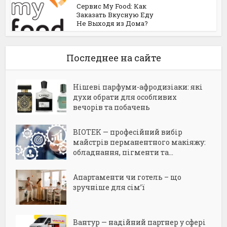
Сервис My Food: Как
Заказать Вкусную Еду
Не Выходя из Дома?
Последнее на сайте
Нішеві парфуми-афродизіаки: які
духи обрати для особливих
вечорів та побачень
BIOTEK — професійний вибір
майстрів перманентного макіяжу:
обладнання, пігменти та...
Апартаменти чи готель – що
зручніше для сім’ї
Вантур — надійний партнер у сфері