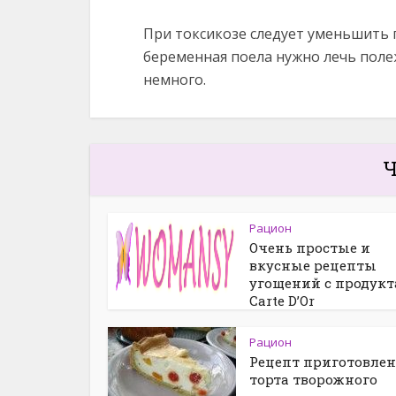
При токсикозе следует уменьшить п
беременная поела нужно лечь полеж
немного.
Ч
Рацион
Очень простые и
вкусные рецепты
угощений с продук
Carte D’Or
Рацион
Рецепт приготовле
торта творожного