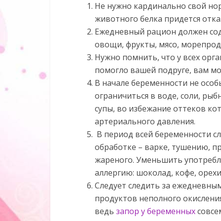
Не нужно кардинально свой нор
животного белка придется отка
Ежедневный рацион должен сод
овощи, фрукты, мясо, морепрод
Нужно помнить, что у всех орг
помогло вашей подруге, вам мо
В начале беременности не особ
ограничиться в воде, соли, ры
супы, во избежание оттеков к
артериального давления.
В период всей беременности с
обработке – варке, тушению, п
жареного. Уменьшить употребл
аллергию: шоколад, кофе, орехи
Следует следить за ежедневны
продуктов неполного окислени
ведь
запор у беременных
совсем