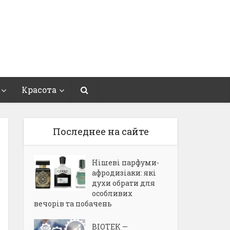
Красота
Последнее на сайте
Нішеві парфуми-
афродизіаки: які
духи обрати для
особливих
вечорів та побачень
BIOTEK —