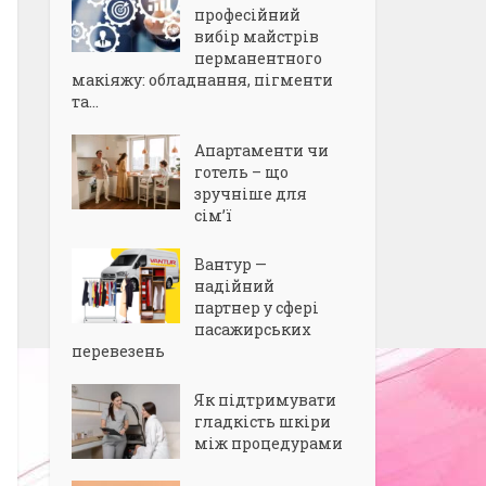
професійний
вибір майстрів
перманентного
макіяжу: обладнання, пігменти
та...
Апартаменти чи
готель – що
зручніше для
сім’ї
Вантур —
надійний
партнер у сфері
пасажирських
перевезень
Як підтримувати
гладкість шкіри
між процедурами