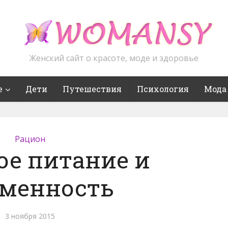
Женский сайт о красоте, моде и здоровье
е
Дети
Путешествия
Психология
Мода
Рацион
ое питание и
еменность
3 ноября 2015