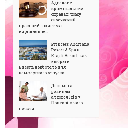
Адвокат у
кримінальних
справах: чому
своєчасний
правовий захист має
вирішальне...
Princess Andriana
Resort & Spa и
Klajdi Resort: как
выбрать
идеальный отель для
комфортного отпуска
Допомога
родинам
алкоголіків у
Полтаві: з чого
почати