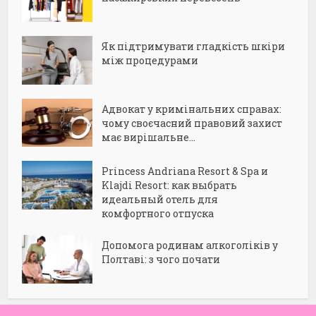
Як підтримувати гладкість шкіри
між процедурами
Адвокат у кримінальних справах:
чому своєчасний правовий захист
має вирішальне...
Princess Andriana Resort & Spa и
Klajdi Resort: как выбрать
идеальный отель для
комфортного отпуска
Допомога родинам алкоголіків у
Полтаві: з чого почати