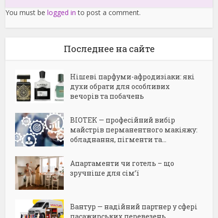
You must be
logged in
to post a comment.
Последнее на сайте
Нішеві парфуми-афродизіаки: які
духи обрати для особливих
вечорів та побачень
BIOTEK — професійний вибір
майстрів перманентного макіяжу:
обладнання, пігменти та...
Апартаменти чи готель – що
зручніше для сім’ї
Вантур — надійний партнер у сфері
пасажирських перевезень