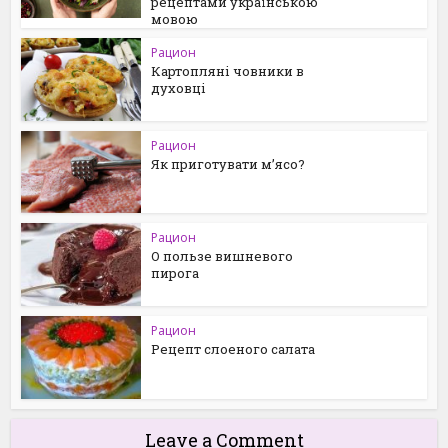
рецептами українською
мовою
Рацион
Картопляні човники в
духовці
Рацион
Як приготувати м’ясо?
Рацион
О пользе вишневого
пирога
Рацион
Рецепт слоеного салата
Leave a Comment