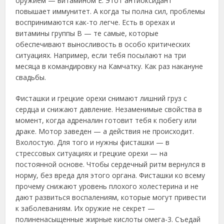
оружием — витамином Е. Этот антиоксидант
повышает иммунитет. А когда ты полна сил, проблемы
воспринимаются как-то легче. Есть в орехах и
витамины группы В — те самые, которые
обеспечивают выносливость в особо критических
ситуациях. Например, если тебя посылают на три
месяца в командировку на Камчатку. Как раз накануне
свадьбы.
Фисташки и грецкие орехи снимают лишний груз с
сердца и снижают давление. Незаменимые свойства в
момент, когда адреналин готовит тебя к побегу или
драке. Мотор заведен — а действия не происходит.
Вхолостую. Для того и нужны фисташки — в
стрессовых ситуациях и грецкие орехи — на
постоянной основе. Чтобы сердечный ритм вернулся в
норму, без вреда для этого органа. Фисташки ко всему
прочему снижают уровень плохого холестерина и не
дают развиться воспалениям, которые могут привести
к заболеваниям. Их оружие не секрет —
полиненасыщенные жирные кислоты омега-3. Съедай