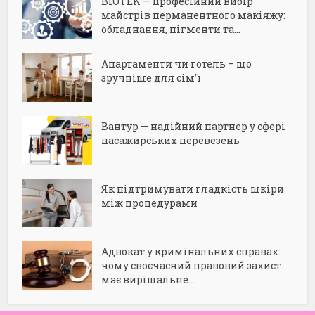
BIOTEK — професійний вибір
майстрів перманентного макіяжу:
обладнання, пігменти та...
Апартаменти чи готель – що
зручніше для сім’ї
Вантур — надійний партнер у сфері
пасажирських перевезень
Як підтримувати гладкість шкіри
між процедурами
Адвокат у кримінальних справах:
чому своєчасний правовий захист
має вирішальне...