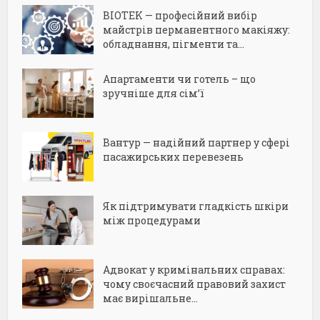
BIOTEK — професійний вибір
майстрів перманентного макіяжу:
обладнання, пігменти та...
Апартаменти чи готель – що
зручніше для сім’ї
Вантур — надійний партнер у сфері
пасажирських перевезень
Як підтримувати гладкість шкіри
між процедурами
Адвокат у кримінальних справах:
чому своєчасний правовий захист
має вирішальне...